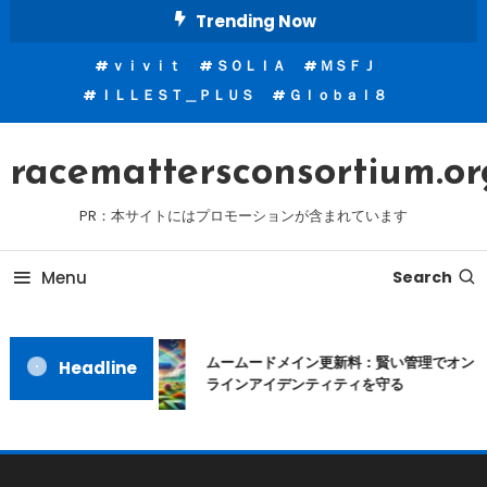
Skip
Trending Now
To
ｖｉｖｉｔ
ＳＯＬＩＡ
ＭＳＦＪ
Content
ＩＬＬＥＳＴ＿ＰＬＵＳ
Ｇｌｏｂａｌ８
racemattersconsortium.or
PR：本サイトにはプロモーションが含まれています
Menu
Search
ムームードメイン更新料：賢い管理でオン
Headline
ラインアイデンティティを守る