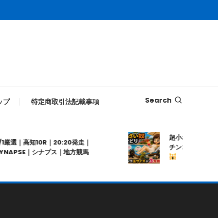
Search
ップ
特定商取引法記載事項
超小さい奴せどり
/1厳選｜高知10R｜20:20発走｜
チンコ玉サイズの
YNAPSE｜シナプス｜地方競馬