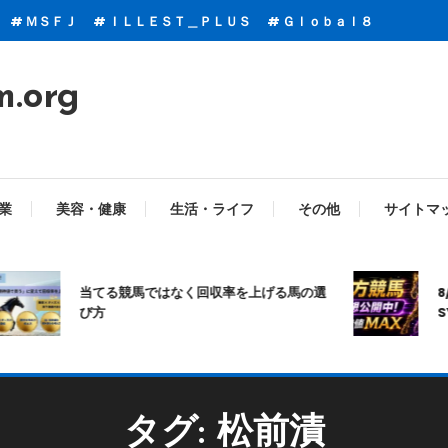
ＭＳＦＪ
ＩＬＬＥＳＴ＿ＰＬＵＳ
Ｇｌｏｂａｌ８
m.org
業
美容・健康
生活・ライフ
その他
サイトマ
当てる競馬ではなく回収率を上げる馬の選
8
び方
S
タグ:
松前漬