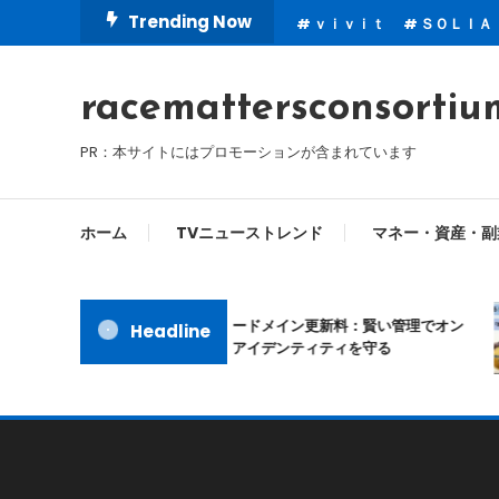
Skip
Trending Now
ｖｉｖｉｔ
ＳＯＬＩＡ
To
Content
racemattersconsortiu
PR：本サイトにはプロモーションが含まれています
ホーム
TVニューストレンド
マネー・資産・副
ムームードメイン更新料：賢い管理でオン
Headline
ラインアイデンティティを守る