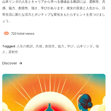
山本リンダの人生とキャリアから学べる価値ある教訓には、柔軟性、共
感、協力、創造性、強さ、学びがあります。彼女の音楽と人生から、日
常生活に新たな活力とポジティブな変化をもたらすヒントを見つけまし
ょう。
720 total views
Tagged
人生の教訓
,
共感
,
創造性
,
協力
,
学び
,
山本リンダ
,
強
さ
,
柔軟性
Discover