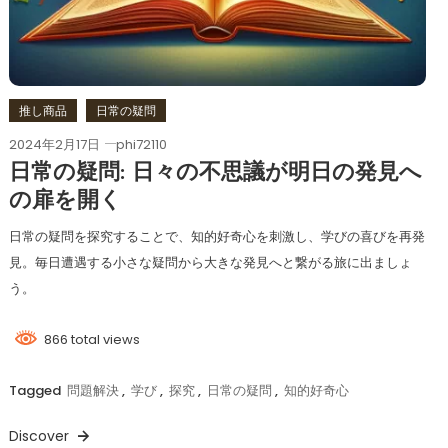
推し商品
日常の疑問
2024年2月17日
phi72110
日常の疑問: 日々の不思議が明日の発見へ
の扉を開く
日常の疑問を探究することで、知的好奇心を刺激し、学びの喜びを再発
見。毎日遭遇する小さな疑問から大きな発見へと繋がる旅に出ましょ
う。
866 total views
Tagged
問題解決
,
学び
,
探究
,
日常の疑問
,
知的好奇心
Discover