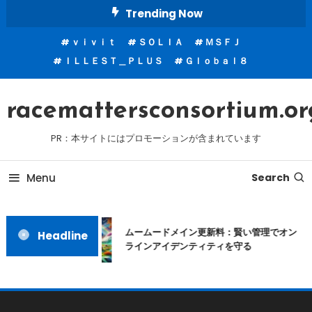
Skip
Trending Now
To
ｖｉｖｉｔ
ＳＯＬＩＡ
ＭＳＦＪ
Content
ＩＬＬＥＳＴ＿ＰＬＵＳ
Ｇｌｏｂａｌ８
racemattersconsortium.or
PR：本サイトにはプロモーションが含まれています
Menu
Search
ムームードメイン更新料：賢い管理でオン
Headline
ラインアイデンティティを守る