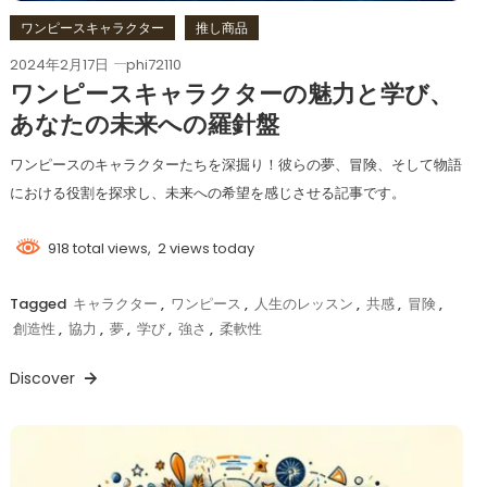
ワンピースキャラクター
推し商品
2024年2月17日
phi72110
ワンピースキャラクターの魅力と学び、
あなたの未来への羅針盤
ワンピースのキャラクターたちを深掘り！彼らの夢、冒険、そして物語
における役割を探求し、未来への希望を感じさせる記事です。
918 total views, 2 views today
Tagged
キャラクター
,
ワンピース
,
人生のレッスン
,
共感
,
冒険
,
創造性
,
協力
,
夢
,
学び
,
強さ
,
柔軟性
Discover