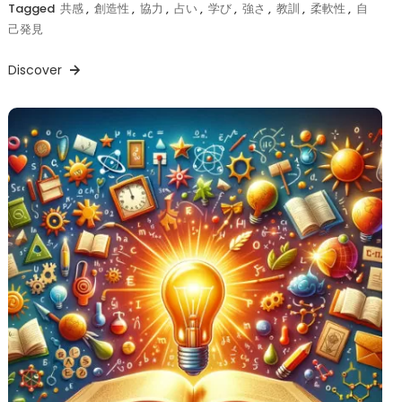
Tagged
共感
,
創造性
,
協力
,
占い
,
学び
,
強さ
,
教訓
,
柔軟性
,
自
己発見
Discover