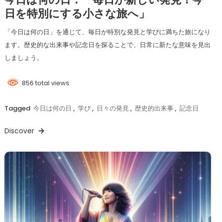
今日は何の日：「毎日が新しい発見！今
日を特別にする小さな旅へ」
「今日は何の日」を通じて、毎日が特別な発見と学びに満ちた旅になり
ます。歴史的な出来事や記念日を探ることで、日常に新たな意味を見出
しましょう。
856 total views
Tagged
今日は何の日
,
学び
,
日々の発見
,
歴史的出来事
,
記念日
Discover