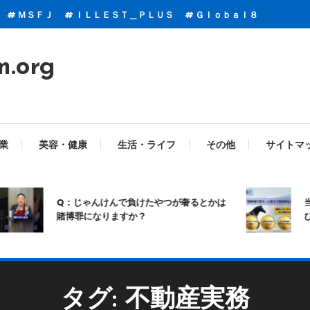
ＭＳＦＪ
ＩＬＬＥＳＴ＿ＰＬＵＳ
Ｇｌｏｂａｌ８
m.org
業
美容・健康
生活・ライフ
その他
サイトマ
Q：じゃんけんで負けたやつが奢るとかは
当
賭博罪になりますか？
び
タグ:
不動産実務