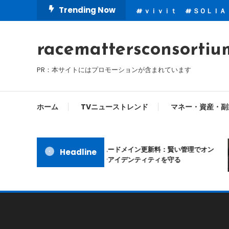
Skip
Trending Now
ｖｉｖｉｔ
ＳＯＬＩＡ
To
Content
racemattersconsortiu
PR：本サイトにはプロモーションが含まれています
ホーム
TVニューストレンド
マネー・資産・副
ムームードメイン更新料：賢い管理でオン
Headline
ラインアイデンティティを守る