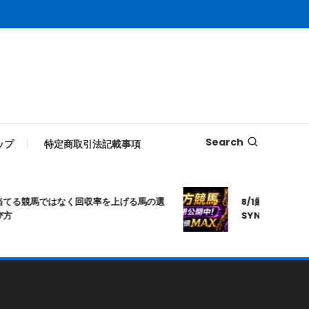
Search
ップ
特定商取引法記載事項
てる競馬ではなく回収率を上げる馬の選
8/1厳選｜高知10R
方
SYNAPSE｜シ