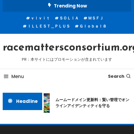
Skip
Trending Now
To
ｖｉｖｉｔ
ＳＯＬＩＡ
ＭＳＦＪ
Content
ＩＬＬＥＳＴ＿ＰＬＵＳ
Ｇｌｏｂａｌ８
racemattersconsortium.or
PR：本サイトにはプロモーションが含まれています
Menu
Search
ムームードメイン更新料：賢い管理でオン
Headline
ラインアイデンティティを守る