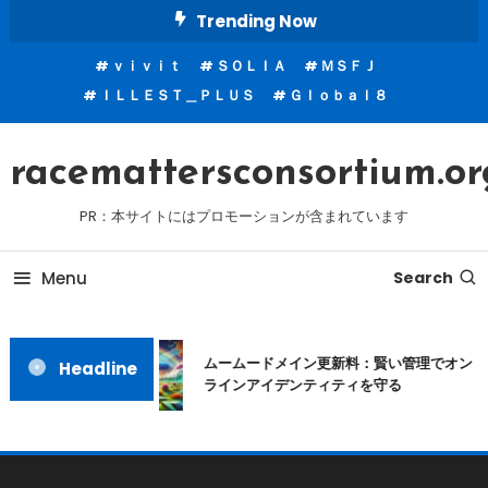
Skip
Trending Now
To
ｖｉｖｉｔ
ＳＯＬＩＡ
ＭＳＦＪ
Content
ＩＬＬＥＳＴ＿ＰＬＵＳ
Ｇｌｏｂａｌ８
racemattersconsortium.or
PR：本サイトにはプロモーションが含まれています
Menu
Search
ムームードメイン更新料：賢い管理でオン
Headline
ラインアイデンティティを守る