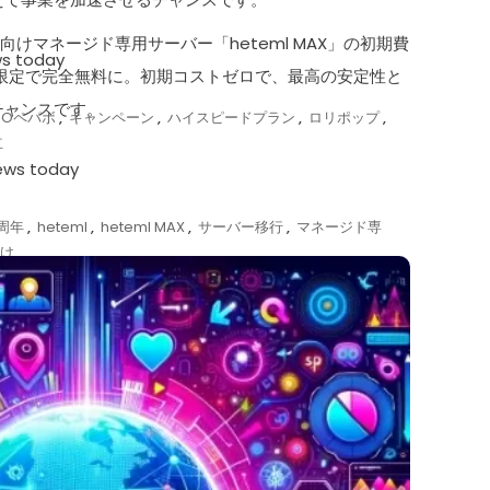
人向けマネージド専用サーバー「heteml MAX」の初期費
ws today
期間限定で完全無料に。初期コストゼロで、最高の安定性と
チャンスです。
MOペパボ
,
キャンペーン
,
ハイスピードプラン
,
ロリポップ
,
立
iews today
0周年
,
heteml
,
heteml MAX
,
サーバー移行
,
マネージド専
向け