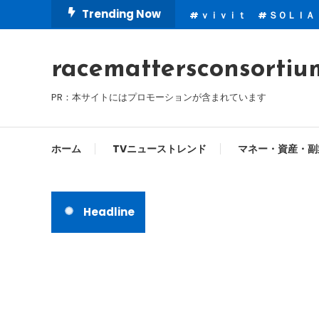
Skip
Trending Now
ｖｉｖｉｔ
ＳＯＬＩＡ
To
Content
racemattersconsortiu
PR：本サイトにはプロモーションが含まれています
ホーム
TVニューストレンド
マネー・資産・副
Headline