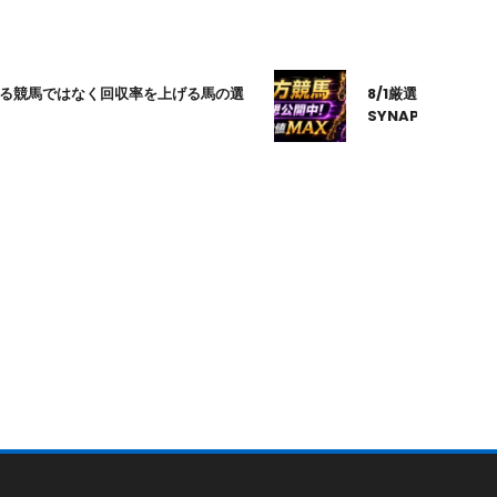
はなく回収率を上げる馬の選
8/1厳選｜高知10R｜20:20発
SYNAPSE｜シナプス｜地方