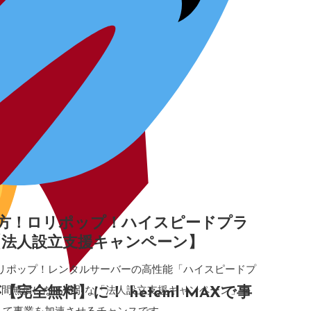
方！ロリポップ！ハイスピードプラ
【法人設立支援キャンペーン】
ロリポップ！レンタルサーバーの高性能「ハイスピードプ
月間無償になる特別な「法人設立支援キャンペーン」を
が【完全無料】に！ heteml MAXで事
えて事業を加速させるチャンスです。