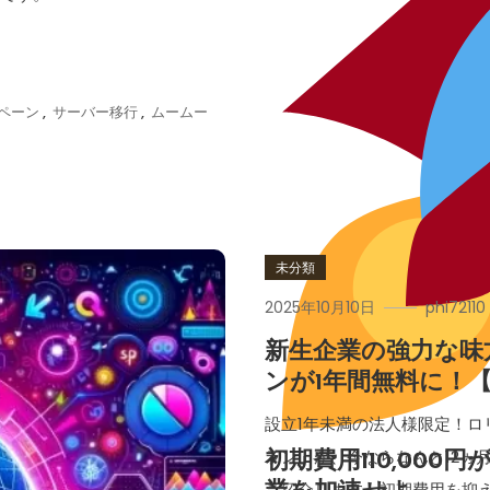
ペーン
,
サーバー移行
,
ムームー
未分類
2025年10月10日
phi72110
新生企業の強力な味
ンが1年間無料に！
設立1年未満の法人様限定！
ラン」が、今ならなんと12ヵ
初期費用110,000円
ご紹介します。初期費用を抑