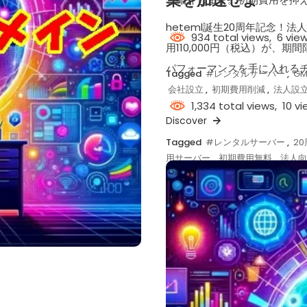
業を加速せよ
heteml誕生20周年記念！法
934 total views, 6 vie
用110,000円（税込）が、
パフォーマンスを手に入れる
Tagged
#レンタルサーバー
,
G
会社設立
,
初期費用削減
,
法人設
1,334 total views, 10 v
Discover
Tagged
#レンタルサーバー
,
2
用サーバー
,
初期費用無料
,
法人
Discover