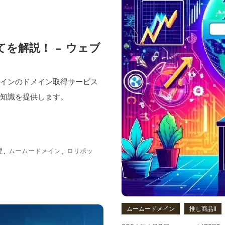
を解説！ — ウェブ
メインのドメイン取得サービス
礎知識を提供します。
理
,
ムームードメイン
,
ロリポッ
ムームードメイン
推し商品II