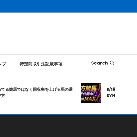
Search
ップ
特定商取引法記載事項
てる競馬ではなく回収率を上げる馬の選
8/1厳選｜高知10R
方
SYNAPSE｜シナ