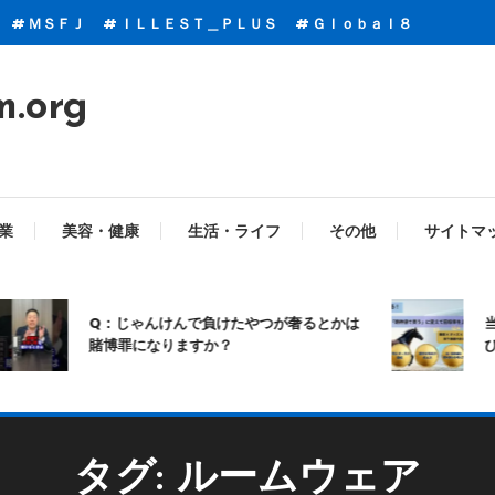
ＭＳＦＪ
ＩＬＬＥＳＴ＿ＰＬＵＳ
Ｇｌｏｂａｌ８
m.org
業
美容・健康
生活・ライフ
その他
サイトマ
Q：じゃんけんで負けたやつが奢るとかは
当
賭博罪になりますか？
び
タグ:
ルームウェア