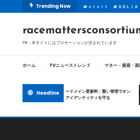
Skip
Trending Now
ｖｉｖｉｔ
ＳＯＬＩＡ
To
Content
racemattersconsortiu
PR：本サイトにはプロモーションが含まれています
ホーム
TVニューストレンド
マネー・資産・副
ムームードメイン更新料：賢い管理でオン
Headline
ラインアイデンティティを守る