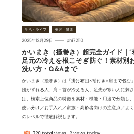
生活・ライフ
美容・健康
2025年12月29日
phi72110
かいまき（掻巻き）超完全ガイド｜“
足元の冷えを根こそぎ防ぐ！素材別
洗い方・Q&Aまで
かいまき（掻巻き）は「掛け布団×袖付き×肩まで包む
団がずれる人、肩・首が冷える人、足先が寒い人に刺さ
は、検索上位商品の特徴を素材・機能・用途で分類し
使い分け／お手入れ／家族・高齢者向けの注意点／よ
のレベルで徹底解説します。
720 total views, 2 views today