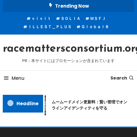
Skip
Trending Now
To
ｖｉｖｉｔ
ＳＯＬＩＡ
ＭＳＦＪ
Content
ＩＬＬＥＳＴ＿ＰＬＵＳ
Ｇｌｏｂａｌ８
racemattersconsortium.or
PR：本サイトにはプロモーションが含まれています
Menu
Search
ムームードメイン更新料：賢い管理でオン
Headline
ラインアイデンティティを守る