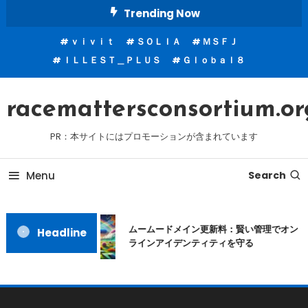
Skip
Trending Now
To
ｖｉｖｉｔ
ＳＯＬＩＡ
ＭＳＦＪ
Content
ＩＬＬＥＳＴ＿ＰＬＵＳ
Ｇｌｏｂａｌ８
racemattersconsortium.or
PR：本サイトにはプロモーションが含まれています
Menu
Search
ムームードメイン更新料：賢い管理でオン
Headline
ラインアイデンティティを守る