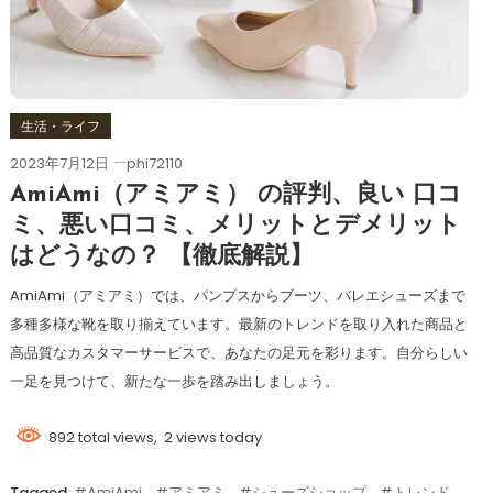
生活・ライフ
2023年7月12日
phi72110
AmiAmi（アミアミ） の評判、良い 口コ
ミ、悪い口コミ、メリットとデメリット
はどうなの？ 【徹底解説】
AmiAmi（アミアミ）では、パンプスからブーツ、バレエシューズまで
多種多様な靴を取り揃えています。最新のトレンドを取り入れた商品と
高品質なカスタマーサービスで、あなたの足元を彩ります。自分らしい
一足を見つけて、新たな一歩を踏み出しましょう。
892 total views, 2 views today
Tagged
#AmiAmi
,
#アミアミ
,
#シューズショップ
,
#トレンド