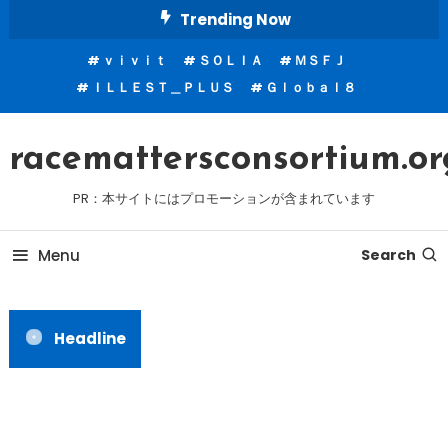
Skip
Trending Now
To
ｖｉｖｉｔ
ＳＯＬＩＡ
ＭＳＦＪ
Content
ＩＬＬＥＳＴ＿ＰＬＵＳ
Ｇｌｏｂａｌ８
racemattersconsortium.or
PR：本サイトにはプロモーションが含まれています
Menu
Search
Headline