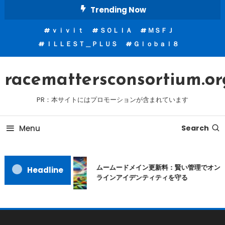
Skip
Trending Now
To
ｖｉｖｉｔ
ＳＯＬＩＡ
ＭＳＦＪ
Content
ＩＬＬＥＳＴ＿ＰＬＵＳ
Ｇｌｏｂａｌ８
racemattersconsortium.or
PR：本サイトにはプロモーションが含まれています
Menu
Search
ムームードメイン更新料：賢い管理でオン
Headline
ラインアイデンティティを守る