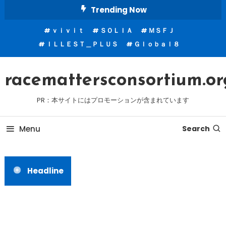
Skip
Trending Now
To
ｖｉｖｉｔ
ＳＯＬＩＡ
ＭＳＦＪ
Content
ＩＬＬＥＳＴ＿ＰＬＵＳ
Ｇｌｏｂａｌ８
racemattersconsortium.or
PR：本サイトにはプロモーションが含まれています
Menu
Search
Headline