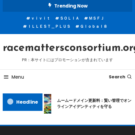
Skip
Trending Now
To
ｖｉｖｉｔ
ＳＯＬＩＡ
ＭＳＦＪ
Content
ＩＬＬＥＳＴ＿ＰＬＵＳ
Ｇｌｏｂａｌ８
racemattersconsortium.or
PR：本サイトにはプロモーションが含まれています
Menu
Search
ムームードメイン更新料：賢い管理でオン
Headline
ラインアイデンティティを守る