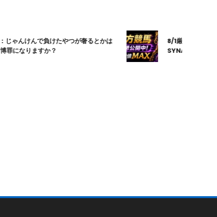
じゃんけんで負けたやつが奢るとかは
8/1厳選｜高知10R｜
罪になりますか？
SYNAPSE｜シナ