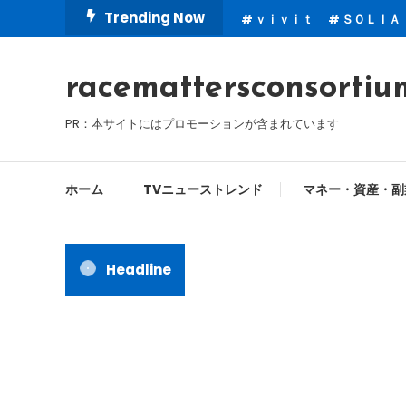
Skip
Trending Now
ｖｉｖｉｔ
ＳＯＬＩＡ
To
Content
racemattersconsortiu
PR：本サイトにはプロモーションが含まれています
ホーム
TVニューストレンド
マネー・資産・副
Headline