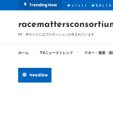
Skip
Trending Now
ｖｉｖｉｔ
ＳＯＬＩＡ
To
Content
racemattersconsortiu
PR：本サイトにはプロモーションが含まれています
ホーム
TVニューストレンド
マネー・資産・副
Headline