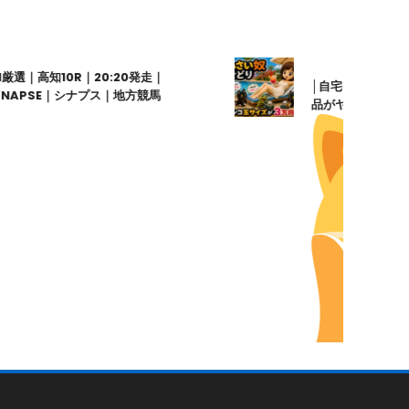
厳選｜高知10R｜20:20発走｜
│自宅にあるかも!?
APSE｜シナプス｜地方競馬
品がヤフオクで3万