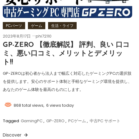
PCパーツ
ゲーム
生活・ライフ
2023年8月17日
phi72110
GP-ZERO 【徹底解説】 評判、良い 口コ
ミ、悪い口コミ、メリットとデメリッ
ト!!
GP-ZEROは初心者から法人まで幅広く対応したゲーミングPCの選択肢
を提供します。安心のサポート体制と手軽なゲーミング環境を提供し、
あなたのゲーム体験を最高のものにします。
868 total views, 6 views today
Tagged
GamingPC
,
GP-ZERO
,
PCゲーム
,
中古PC サポート
Discover