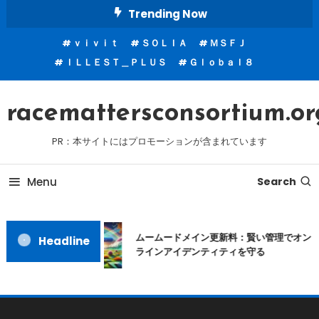
Skip
Trending Now
To
ｖｉｖｉｔ
ＳＯＬＩＡ
ＭＳＦＪ
Content
ＩＬＬＥＳＴ＿ＰＬＵＳ
Ｇｌｏｂａｌ８
racemattersconsortium.or
PR：本サイトにはプロモーションが含まれています
Menu
Search
ムームードメイン更新料：賢い管理でオン
Headline
ラインアイデンティティを守る