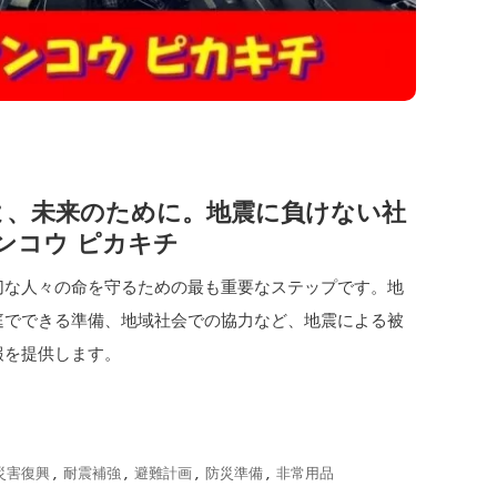
えよ、未来のために。地震に負けない社
ケンコウ ピカキチ
切な人々の命を守るための最も重要なステップです。地
庭でできる準備、地域社会での協力など、地震による被
報を提供します。
災害復興
,
耐震補強
,
避難計画
,
防災準備
,
非常用品