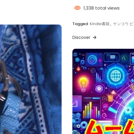
1,338 total views
Tagged
Kindle書籍
,
ケンコウ 
Discover