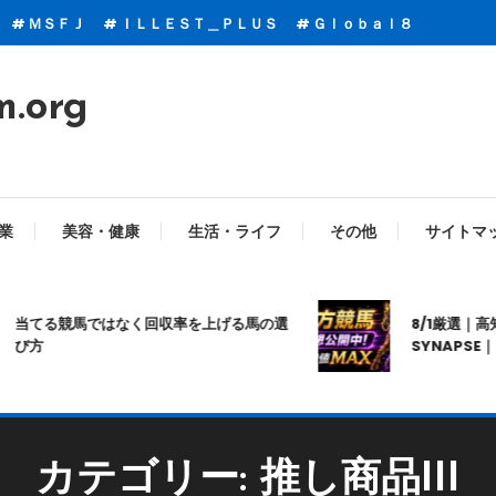
ＭＳＦＪ
ＩＬＬＥＳＴ＿ＰＬＵＳ
Ｇｌｏｂａｌ８
m.org
業
美容・健康
生活・ライフ
その他
サイトマ
ではなく回収率を上げる馬の選
8/1厳選｜高知10R｜20:
SYNAPSE｜シナプス｜
カテゴリー:
推し商品III