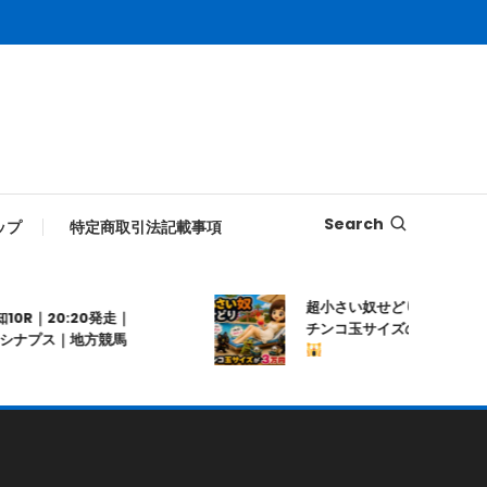
Search
ップ
特定商取引法記載事項
超小さい奴せどり
│自宅にあるかも!? パ
20発走｜
チンコ玉サイズの商品がヤフオクで3万円
地方競馬