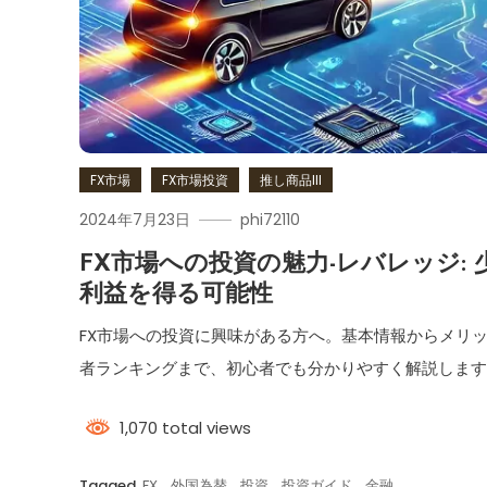
FX市場
FX市場投資
推し商品III
2024年7月23日
phi72110
FX市場への投資の魅力-レバレッジ:
利益を得る可能性
FX市場への投資に興味がある方へ。基本情報からメリ
者ランキングまで、初心者でも分かりやすく解説しま
1,070 total views
Tagged
FX
,
外国為替
,
投資
,
投資ガイド
,
金融