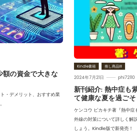
Kindle書籍
推し商品III
 少額の資金で大きな
2024年7月21日
phi72110
新刊紹介: 熱中症も
ット・デメリット、おすすめ業
て健康な夏を過ごそ
す。
ケンコウ ピカキチ著『熱中
外線の対策について詳しく解
しょう。Kindle版で新発売！