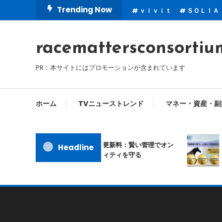
Skip
Trending Now
ｖｉｖｉｔ
ＳＯＬＩＡ
To
Content
racemattersconsortiu
PR：本サイトにはプロモーションが含まれています
ホーム
TVニューストレンド
マネー・資産・副
ムームードメイン更新料：賢い管理でオン
当てる競馬
Headline
ラインアイデンティティを守る
び方