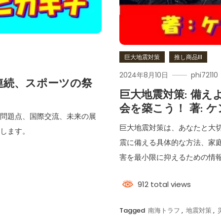
巨大地震対策
推し商品III
2024年8月10日
phi72110
連続、スポーツの祭
巨大地震対策: 備
会を築こう！ 著: 
、問題点、国際交流、未来の展
巨大地震対策は、あなたと大
求します。
震に備える具体的な方法、家
害を最小限に抑えるための情
912 total views
Tagged
南海トラフ
,
地震対策
,