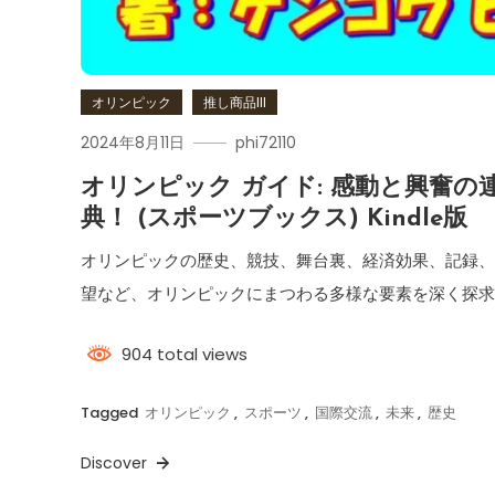
オリンピック
推し商品III
2024年8月11日
phi72110
オリンピック ガイド: 感動と興奮の
典！ (スポーツブックス) Kindle版
オリンピックの歴史、競技、舞台裏、経済効果、記録
望など、オリンピックにまつわる多様な要素を深く探
904 total views
Tagged
オリンピック
,
スポーツ
,
国際交流
,
未来
,
歴史
Discover