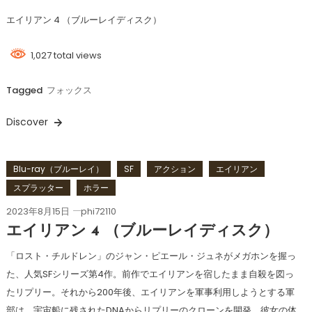
エイリアン 4 （ブルーレイディスク）
1,027 total views
Tagged
フォックス
Discover
Blu-ray（ブルーレイ）
SF
アクション
エイリアン
スプラッター
ホラー
2023年8月15日
phi72110
エイリアン 4 （ブルーレイディスク）
「ロスト・チルドレン」のジャン・ピエール・ジュネがメガホンを握っ
た、人気SFシリーズ第4作。前作でエイリアンを宿したまま自殺を図っ
たリプリー。それから200年後、エイリアンを軍事利用しようとする軍
部は、宇宙船に残されたDNAからリプリーのクローンを開発。彼女の体