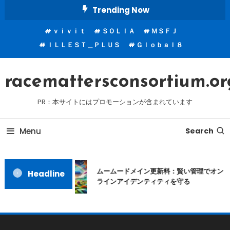
Skip
Trending Now
To
ｖｉｖｉｔ
ＳＯＬＩＡ
ＭＳＦＪ
Content
ＩＬＬＥＳＴ＿ＰＬＵＳ
Ｇｌｏｂａｌ８
racemattersconsortium.or
PR：本サイトにはプロモーションが含まれています
Menu
Search
ムームードメイン更新料：賢い管理でオン
Headline
ラインアイデンティティを守る