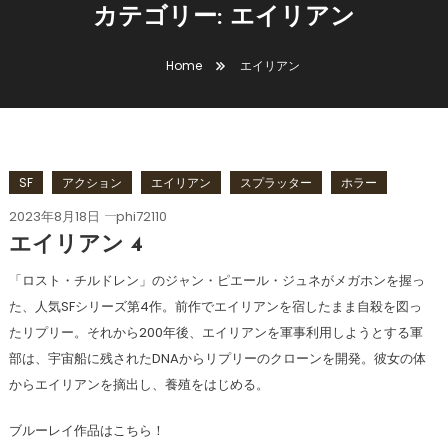
カテゴリー:
エイリアン
Home
エイリアン
SF
アクション
エイリアン
スプラッター
ホラー
2023年8月18日
phi72110
エイリアン 4
「ロスト・チルドレン」のジャン・ピエール・ジュネがメガホンを握っ
た、人気SFシリーズ第4作。前作でエイリアンを宿したまま自殺を図っ
たリプリー。それから200年後、エイリアンを軍事利用しようとする軍
部は、宇宙船に残されたDNAからリプリーのクローンを開発。彼女の体
からエイリアンを摘出し、養殖をはじめる。
ブルーレイ作品はこちら！