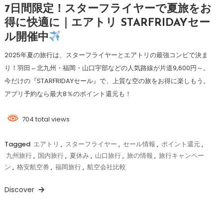
7日間限定！スターフライヤーで夏旅をお
得に快適に｜エアトリ STARFRIDAYセー
ル開催中
2025年夏の旅行は、スターフライヤーとエアトリの最強コンビで決ま
り！羽田⇔北九州・福岡・山口宇部などの人気路線が片道9,600円～。
今だけの『STARFRIDAYセール』で、上質な空の旅をお得に楽しもう。
アプリ予約なら最大8％のポイント還元も！
704 total views
Tagged
エアトリ
,
スターフライヤー
,
セール情報
,
ポイント還元
,
九州旅行
,
国内旅行
,
夏休み
,
山口旅行
,
旅の情報
,
旅行キャンペー
ン
,
格安航空券
,
福岡旅行
,
航空会社比較
Discover