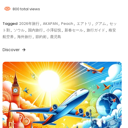
800 total views
Tagged
2026年旅行
,
AKAPAN
,
Peach
,
エアトリ
,
グアム
,
セッ
ト割
,
ソウル
,
国内旅行
,
小澤征悦
,
新春セール
,
旅行ガイド
,
格安
航空券
,
海外旅行
,
節約術
,
鹿児島
Discover