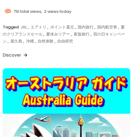
710 total views, 2 views today
Tagged
JAL
,
エアトリ
,
ポイント還元
,
国内旅行
,
国内航空券
,
夏
のクリアランスセール
,
夏休みツアー
,
家族旅行
,
宿の日キャンペー
ン
,
屋久島
,
沖縄
,
自然体験
,
自由研究
Discover