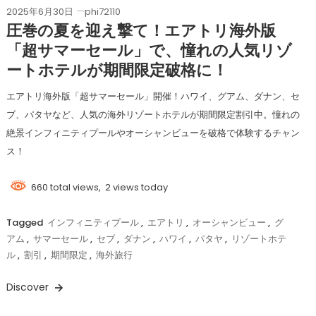
2025年6月30日
phi72110
圧巻の夏を迎え撃て！エアトリ海外版
「超サマーセール」で、憧れの人気リゾ
ートホテルが期間限定破格に！
エアトリ海外版「超サマーセール」開催！ハワイ、グアム、ダナン、セ
ブ、パタヤなど、人気の海外リゾートホテルが期間限定割引中。憧れの
絶景インフィニティプールやオーシャンビューを破格で体験するチャン
ス！
660 total views, 2 views today
Tagged
インフィニティプール
,
エアトリ
,
オーシャンビュー
,
グ
アム
,
サマーセール
,
セブ
,
ダナン
,
ハワイ
,
パタヤ
,
リゾートホテ
ル
,
割引
,
期間限定
,
海外旅行
Discover