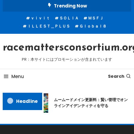
Skip
Trending Now
To
ｖｉｖｉｔ
ＳＯＬＩＡ
ＭＳＦＪ
Content
ＩＬＬＥＳＴ＿ＰＬＵＳ
Ｇｌｏｂａｌ８
racemattersconsortium.or
PR：本サイトにはプロモーションが含まれています
Menu
Search
ムームードメイン更新料：賢い管理でオン
Headline
ラインアイデンティティを守る