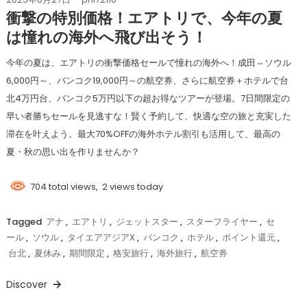
衝撃の特別価格！エアトリで、今年の夏
は憧れの海外へ飛び出そう！
今年の夏は、エアトリの衝撃価格セールで憧れの海外へ！成田⇔ソウル
6,000円～、バンコク19,000円～の航空券、さらに航空券＋ホテルで台
北4万円台、バンコク5万円以下の超お得なツアーが登場。7日間限定の
早い者勝ちセールを見逃すな！賢く予約して、快適な空の旅と充実した
滞在を叶えよう。最大70%OFFの海外ホテル割引も活用して、最高の
夏・秋の思い出を作りませんか？
704 total views, 2 views today
Tagged
アナ
,
エアトリ
,
ジェットスター
,
スターフライヤー
,
セ
ール
,
ソウル
,
タイエアアジアX
,
バンコク
,
ホテル
,
ポイント還元
,
台北
,
夏休み
,
期間限定
,
格安旅行
,
海外旅行
,
航空券
Discover