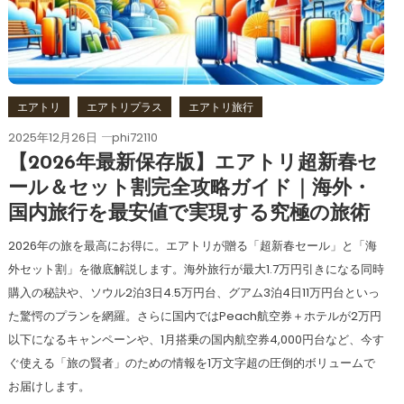
エアトリ
エアトリプラス
エアトリ旅行
2025年12月26日
phi72110
【2026年最新保存版】エアトリ超新春セ
ール＆セット割完全攻略ガイド｜海外・
国内旅行を最安値で実現する究極の旅術
2026年の旅を最高にお得に。エアトリが贈る「超新春セール」と「海
外セット割」を徹底解説します。海外旅行が最大1.7万円引きになる同時
購入の秘訣や、ソウル2泊3日4.5万円台、グアム3泊4日11万円台といっ
た驚愕のプランを網羅。さらに国内ではPeach航空券＋ホテルが2万円
以下になるキャンペーンや、1月搭乗の国内航空券4,000円台など、今す
ぐ使える「旅の賢者」のための情報を1万文字超の圧倒的ボリュームで
お届けします。