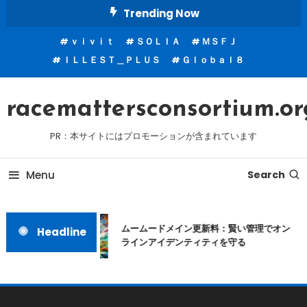
Skip
Trending Now
To
ｖｉｖｉｔ
ＳＯＬＩＡ
ＭＳＦＪ
Content
ＩＬＬＥＳＴ＿ＰＬＵＳ
Ｇｌｏｂａｌ８
racemattersconsortium.or
PR：本サイトにはプロモーションが含まれています
Menu
Search
ムームードメイン更新料：賢い管理でオン
Headline
ラインアイデンティティを守る