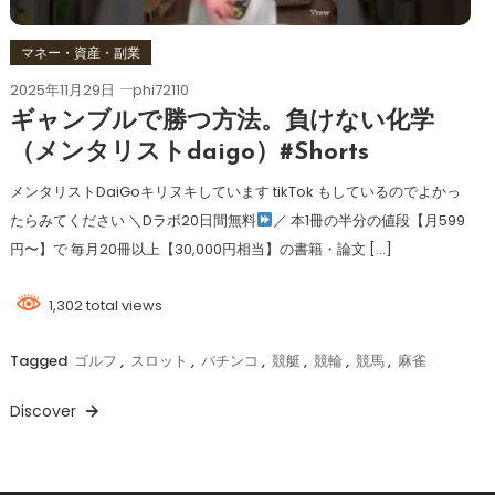
マネー・資産・副業
2025年11月29日
phi72110
ギャンブルで勝つ方法。負けない化学
（メンタリストdaigo）#Shorts
メンタリストDaiGoキリヌキしています tikTok もしているのでよかっ
たらみてください ＼Dラボ20日間無料
／ 本1冊の半分の値段【月599
円〜】で 毎月20冊以上【30,000円相当】の書籍・論文 […]
1,302 total views
Tagged
ゴルフ
,
スロット
,
パチンコ
,
競艇
,
競輪
,
競馬
,
麻雀
Discover