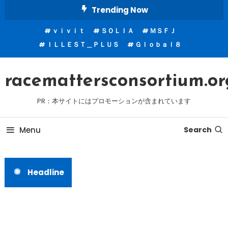
Skip
Trending Now
To
ｖｉｖｉｔ
ＳＯＬＩＡ
ＭＳＦＪ
Content
ＩＬＬＥＳＴ＿ＰＬＵＳ
Ｇｌｏｂａｌ８
racemattersconsortium.or
PR：本サイトにはプロモーションが含まれています
Menu
Search
Headline