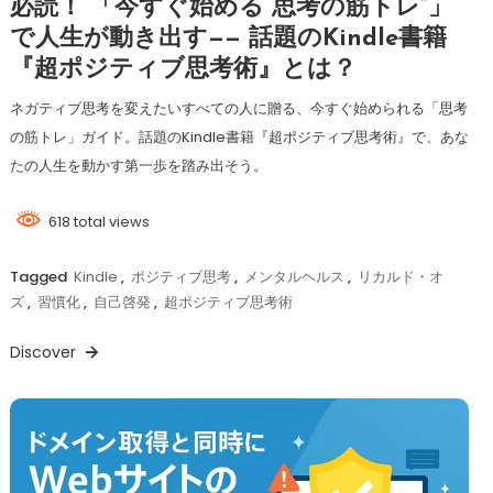
必読！ 「今すぐ始める“思考の筋トレ”」
で人生が動き出す—— 話題のKindle書籍
『超ポジティブ思考術』とは？
ネガティブ思考を変えたいすべての人に贈る、今すぐ始められる「思考
の筋トレ」ガイド。話題のKindle書籍『超ポジティブ思考術』で、あな
たの人生を動かす第一歩を踏み出そう。
618 total views
Tagged
Kindle
,
ポジティブ思考
,
メンタルヘルス
,
リカルド・オ
ズ
,
習慣化
,
自己啓発
,
超ポジティブ思考術
Discover