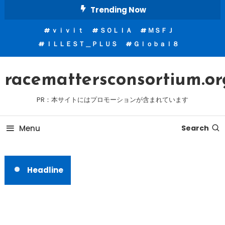
Skip
Trending Now
To
ｖｉｖｉｔ
ＳＯＬＩＡ
ＭＳＦＪ
Content
ＩＬＬＥＳＴ＿ＰＬＵＳ
Ｇｌｏｂａｌ８
racemattersconsortium.or
PR：本サイトにはプロモーションが含まれています
Menu
Search
Headline