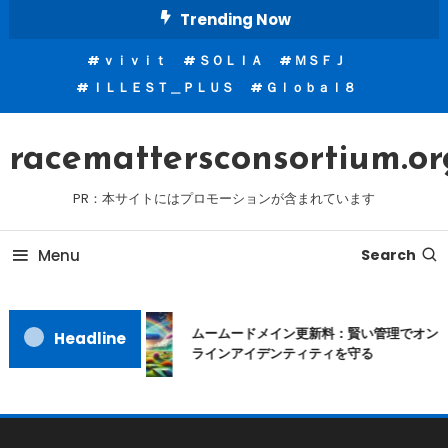
Skip
Trending Now
To
ｖｉｖｉｔ
ＳＯＬＩＡ
ＭＳＦＪ
Content
ＩＬＬＥＳＴ＿ＰＬＵＳ
Ｇｌｏｂａｌ８
racemattersconsortium.or
PR：本サイトにはプロモーションが含まれています
Menu
Search
ムームードメイン更新料：賢い管理でオン
Headline
ラインアイデンティティを守る