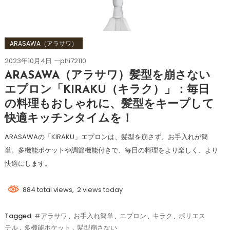
ARASAWA（アラサワ）
2023年10月4日
phi72110
ARASAWA（アラサワ）髪型を崩さない
エプロン「KIRAKU（キラク）」：毎日
の料理もおしゃれに、髪型をキープして
快適キッチンタイムを！
ARASAWAの「KIRAKU」エプロンは、髪型を崩さず、お手入れが簡
単。多機能ポケットや調節機能付きで、毎日の料理をより楽しく、より
快適にします。
884 total views, 2 views today
Tagged
#アラサワ
,
お手入れ簡単
,
エプロン
,
キラク
,
ポリエス
テル
,
多機能ポケット
,
髪型崩さない