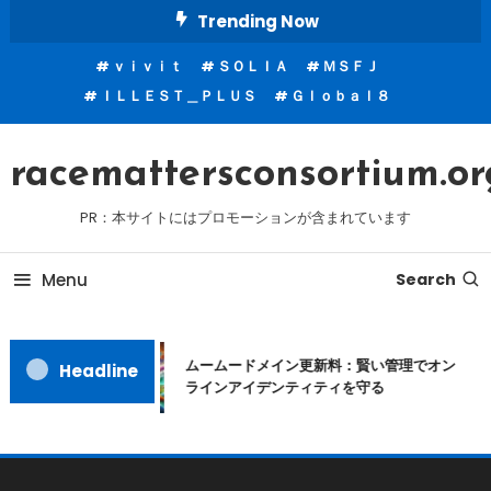
Skip
Trending Now
To
ｖｉｖｉｔ
ＳＯＬＩＡ
ＭＳＦＪ
Content
ＩＬＬＥＳＴ＿ＰＬＵＳ
Ｇｌｏｂａｌ８
racemattersconsortium.or
PR：本サイトにはプロモーションが含まれています
Menu
Search
ムームードメイン更新料：賢い管理でオン
Headline
ラインアイデンティティを守る