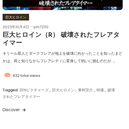
巨大ヒロイン
2023年10月4日
phi72110
巨大ヒロイン（R） 破壊されたフレアタ
イマー
キリール星人とダークフレアが地上を破壊に向かったことを知ったまど
かは、罠と知りながらフレアレディに変身して戦いに挑むのだが…。
932 total views
Tagged
ZENピクチャーズ
,
巨大ヒロイン
,
東村宗介
,
特撮
,
破壊
されたフレアタイマー
Discover