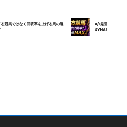
競馬ではなく回収率を上げる馬の選
8/1厳選｜高知10R｜2
SYNAPSE｜シナプ