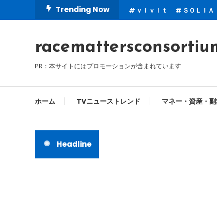
Skip
Trending Now
ｖｉｖｉｔ
ＳＯＬＩＡ
To
Content
racemattersconsortiu
PR：本サイトにはプロモーションが含まれています
ホーム
TVニューストレンド
マネー・資産・副
Headline